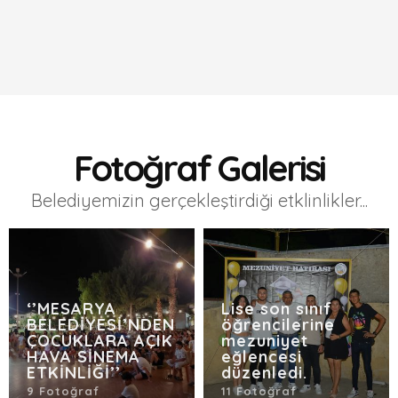
Fotoğraf Galerisi
Belediyemizin gerçekleştirdiği etklinlikler...
‘’MESARYA
Lise son sınıf
BELEDİYESİ’NDEN
öğrencilerine
ÇOCUKLARA AÇIK
mezuniyet
HAVA SİNEMA
eğlencesi
ETKİNLİĞİ’’
düzenledi.
9 Fotoğraf
11 Fotoğraf