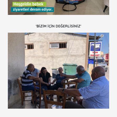
'BİZİM İÇİN DEĞERLİSİNİZ'