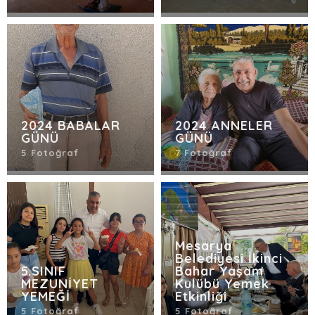
2024 BABALAR
2024 ANNELER
GÜNÜ
GÜNÜ
5 Fotoğraf
7 Fotoğraf
Mesarya
Belediyesi İkinci
5.SINIF
Bahar Yaşam
MEZUNİYET
Kulübü Yemek
YEMEĞİ
Etkinliği
5 Fotoğraf
5 Fotoğraf